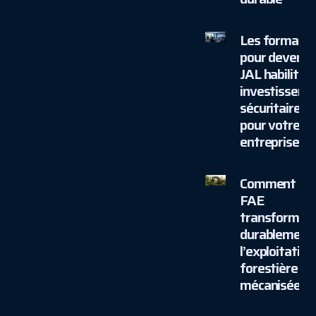
Les formatio
pour devenir
JAL habilité :
investisseme
sécuritaire
pour votre
entreprise
Comment
FAE
transforme
durablement
l’exploitation
forestière
mécanisée