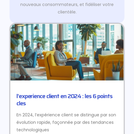
nouveaux consommateurs, et fidéliser votre
clientèle.
l’experience client en 2024 : les 6 points
cles
En 2024, l’expérience client se distingue par son
évolution rapide, façonnée par des tendances
technologiques