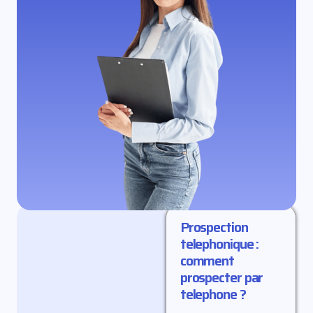
Prospection
telephonique :
comment
prospecter par
telephone ?