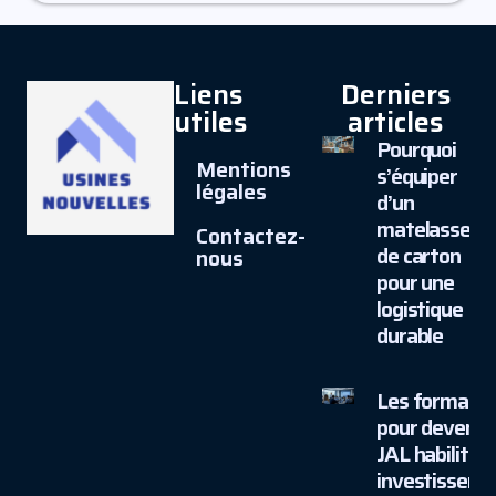
Liens
Derniers
utiles
articles
Pourquoi
Mentions
s’équiper
légales
d’un
matelasseur
Contactez-
de carton
nous
pour une
logistique
durable
Les formatio
pour devenir
JAL habilité :
investisseme